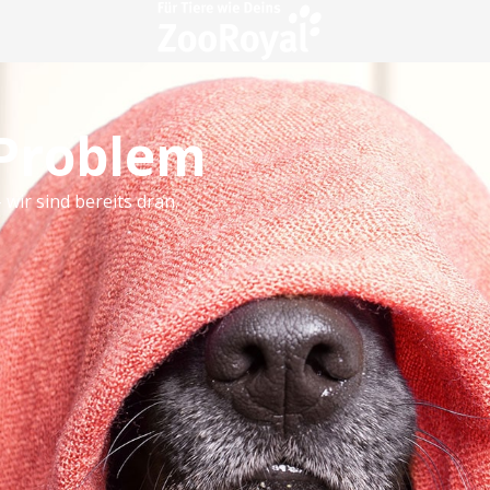
 Problem
 wir sind bereits dran.