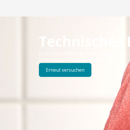
Technisches
Es ist ein technischer Fehler aufgetreten –
Bitte versuchen Sie es später erneut.
Erneut versuchen