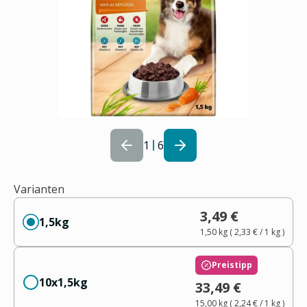
1
6
Varianten
3,49 €
1,5kg
1,50 kg
(
2,33 €
/ 1
kg
)
Preistipp
10x1,5kg
33,49 €
15,00 kg
(
2,24 €
/ 1
kg
)