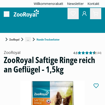
Willkommensrabatt
Newsletter
Kontakt
...
ZooRoyal
Hunde-Trockenfutter
ZooRoyal
4.6
(
44
)
ZooRoyal Saftige Ringe reich
an Geflügel - 1,5kg