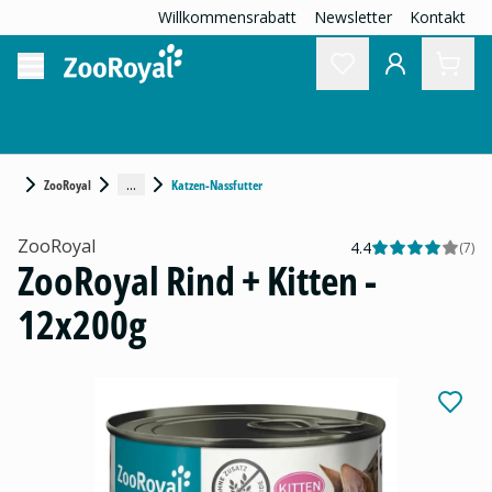
Willkommensrabatt
Newsletter
Kontakt
...
ZooRoyal
Katzen-Nassfutter
ZooRoyal
4.4
(
7
)
ZooRoyal Rind + Kitten -
12x200g