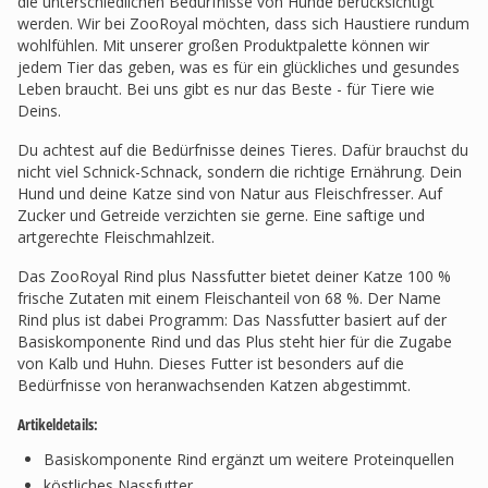
die unterschiedlichen Bedürfnisse von Hunde berücksichtigt
werden. Wir bei ZooRoyal möchten, dass sich Haustiere rundum
wohlfühlen. Mit unserer großen Produktpalette können wir
jedem Tier das geben, was es für ein glückliches und gesundes
Leben braucht. Bei uns gibt es nur das Beste - für Tiere wie
Deins.
Du achtest auf die Bedürfnisse deines Tieres. Dafür brauchst du
nicht viel Schnick-Schnack, sondern die richtige Ernährung. Dein
Hund und deine Katze sind von Natur aus Fleischfresser. Auf
Zucker und Getreide verzichten sie gerne. Eine saftige und
artgerechte Fleischmahlzeit.
Das ZooRoyal Rind plus Nassfutter bietet deiner Katze 100 %
frische Zutaten mit einem Fleischanteil von 68 %. Der Name
Rind plus ist dabei Programm: Das Nassfutter basiert auf der
Basiskomponente Rind und das Plus steht hier für die Zugabe
von Kalb und Huhn. Dieses Futter ist besonders auf die
Bedürfnisse von heranwachsenden Katzen abgestimmt.
Artikeldetails:
Basiskomponente Rind ergänzt um weitere Proteinquellen
köstliches Nassfutter