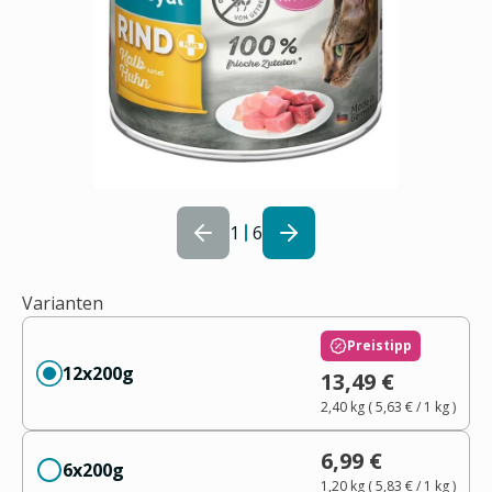
1
6
Varianten
Preistipp
12x200g
13,49 €
2,40 kg
(
5,63 €
/ 1
kg
)
6,99 €
6x200g
1,20 kg
(
5,83 €
/ 1
kg
)