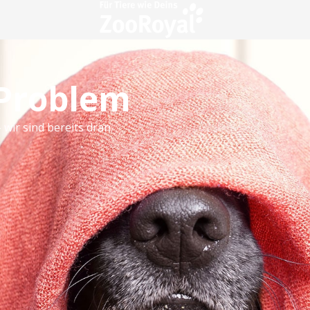
 Problem
 wir sind bereits dran.