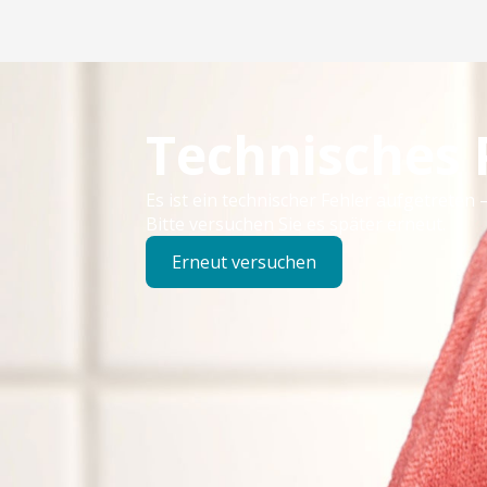
Technisches
Es ist ein technischer Fehler aufgetreten –
Bitte versuchen Sie es später erneut.
Erneut versuchen