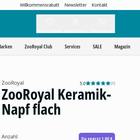
Willkommensrabatt
Newsletter
Kontakt
Wunschliste
Mein Konto
Warenkorb
Marken
ZooRoyal Club
Services
SALE
Magazin
ZooRoyal
5.0
(
1
)
ZooRoyal Keramik-
Napf flach
Anzahl
Du sparst 1,00 €