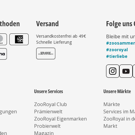
thoden
Versand
Folge uns 
Versandkostenfrei ab 49€
Bleibe mit u
Schnelle Lieferung
#zoosamme
#zooroyal
#tierliebe
Unsere Services
Unsere Märkte
ZooRoyal Club
Märkte
ngungen
Prämienwelt
Services im M
ZooRoyal Eigenmarken
ZooRoyal in 
Probierwelt
Markt
den
Magazin