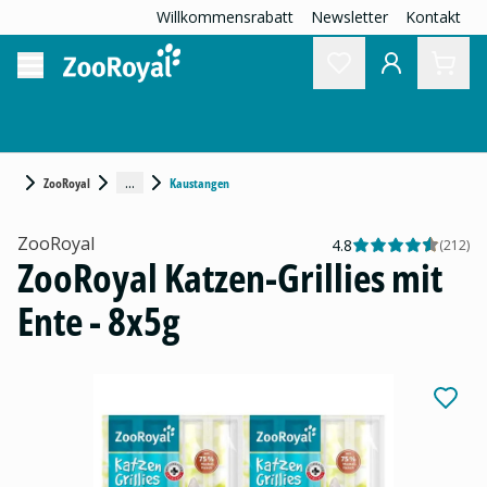
Willkommensrabatt
Newsletter
Kontakt
...
ZooRoyal
Kaustangen
ZooRoyal
4.8
(
212
)
ZooRoyal Katzen-Grillies mit
Ente - 8x5g