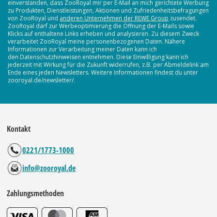
einverstanden, dass ZooRoyal mir per E-Mail an mich gerichtete Werbung
zu Produkten, Dienstleistungen, Aktionen und Zufriedenheitsbefragungen
von ZooRoyal und
anderen Unternehmen der REWE Group
zusendet.
ZooRoyal darf zur Werbeoptimierung die Öffnung der E-Mails sowie
Klicks auf enthaltene Links erheben und analysieren. Zu diesem Zweck
verarbeitet ZooRoyal meine personenbezogenen Daten. Nähere
Informationen zur Verarbeitung meiner Daten kann ich
den Datenschutzhinweisen entnehmen. Diese Einwilligung kann ich
jederzeit mit Wirkung für die Zukunft widerrufen, z.B. per Abmeldelink am
Ende eines jeden Newsletters. Weitere Informationen findest du unter
zooroyal.de/newsletter/.
Kontakt
0221/1773-1000
info@zooroyal.de
Zahlungsmethoden