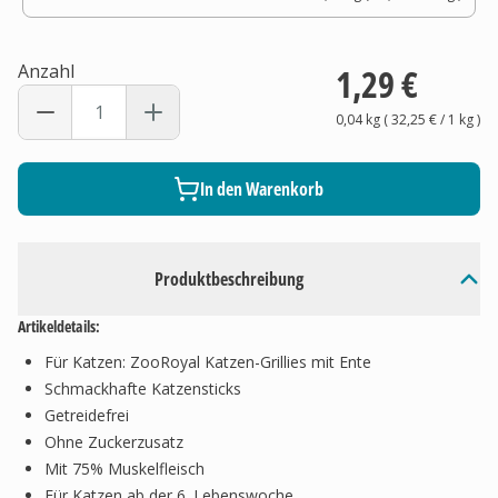
Anzahl
1,29 €
0,04 kg
(
32,25 €
/ 1
kg
)
In den Warenkorb
Produktbeschreibung
Artikeldetails:
Für Katzen: ZooRoyal Katzen-Grillies mit Ente
Schmackhafte Katzensticks
Getreidefrei
Ohne Zuckerzusatz
Mit 75% Muskelfleisch
Für Katzen ab der 6. Lebenswoche