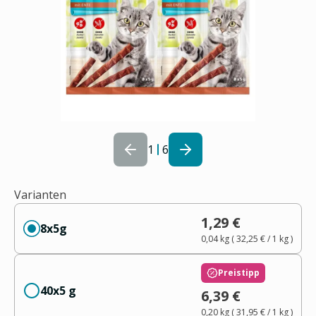
1
6
Varianten
1,29 €
8x5g
0,04 kg
(
32,25 €
/ 1
kg
)
Preistipp
40x5 g
6,39 €
0,20 kg
(
31,95 €
/ 1
kg
)