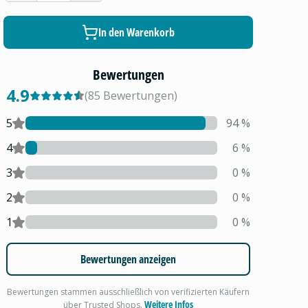
In den Warenkorb
Bewertungen
4.9
(
85
Bewertungen
)
5
94
%
4
6
%
3
0
%
2
0
%
1
0
%
Bewertungen anzeigen
Bewertungen stammen ausschließlich von verifizierten Käufern
Weitere Infos
über Trusted Shops.