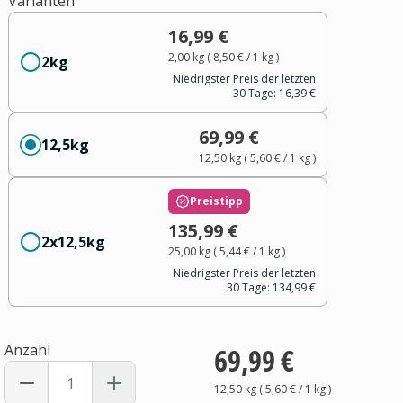
Varianten
16,99 €
2,00 kg
(
8,50 €
/ 1
kg
)
2kg
Niedrigster Preis der letzten
30 Tage:
16,39 €
69,99 €
12,5kg
12,50 kg
(
5,60 €
/ 1
kg
)
Preistipp
135,99 €
2x12,5kg
25,00 kg
(
5,44 €
/ 1
kg
)
Niedrigster Preis der letzten
30 Tage:
134,99 €
Anzahl
69,99 €
12,50 kg
(
5,60 €
/ 1
kg
)