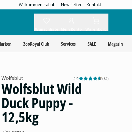
Willkommensrabatt
Newsletter
Kontakt
Wunschliste
Mein Konto
Warenkorb
Marken
ZooRoyal Club
Services
SALE
Magazin
Wolfsblut
4.9
(
85
)
Wolfsblut Wild
Duck Puppy -
12,5kg