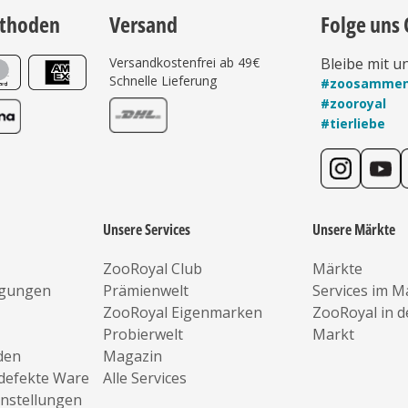
thoden
Versand
Folge uns 
Versandkostenfrei ab 49€
Bleibe mit u
Schnelle Lieferung
#zoosamme
#zooroyal
#tierliebe
Unsere Services
Unsere Märkte
ZooRoyal Club
Märkte
ngungen
Prämienwelt
Services im M
ZooRoyal Eigenmarken
ZooRoyal in 
Probierwelt
Markt
den
Magazin
defekte Ware
Alle Services
instellungen