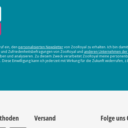
ruf ein, den
personalisierten Newsletter
von ZooRoyal zu erhalten. Ich bin dami
en und Zufriedenheitsbefragungen von ZooRoyal und
anderen Unternehmen der
erheben und analysieren. Zu diesem Zweck verarbeitet ZooRoyal meine persone
iese Einwilligung kann ich jederzeit mit Wirkung für die Zukunft widerrufen, z
thoden
Versand
Folge uns 