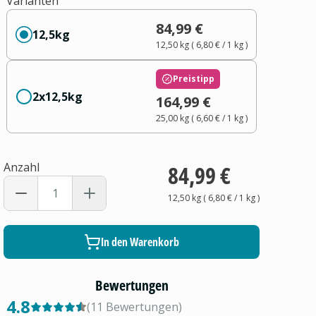
Varianten
84,99 €
12,5kg
12,50 kg
(
6,80 €
/ 1
kg
)
Preistipp
2x12,5kg
164,99 €
25,00 kg
(
6,60 €
/ 1
kg
)
Anzahl
84,99 €
12,50 kg
(
6,80 €
/ 1
kg
)
In den Warenkorb
Bewertungen
4.8
(
11
Bewertungen
)