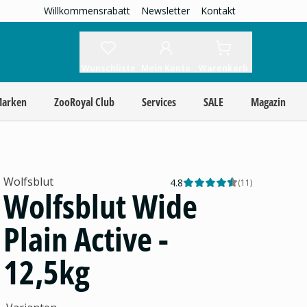
Willkommensrabatt
Newsletter
Kontakt
Wunschliste
Mein Konto
Warenkorb
Marken
ZooRoyal Club
Services
SALE
Magazin
Wolfsblut
4.8
(
11
)
Wolfsblut Wide
Plain Active -
12,5kg