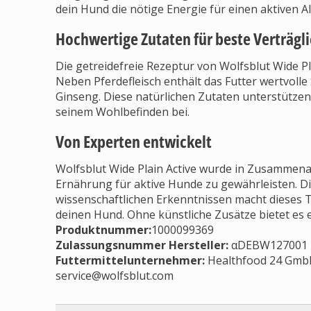
dein Hund die nötige Energie für einen aktiven Al
Hochwertige Zutaten für beste Verträgli
Die getreidefreie Rezeptur von Wolfsblut Wide Plai
Neben Pferdefleisch enthält das Futter wertvol
Ginseng. Diese natürlichen Zutaten unterstütze
seinem Wohlbefinden bei.
Von Experten entwickelt
Wolfsblut Wide Plain Active wurde in Zusammenar
Ernährung für aktive Hunde zu gewährleisten. 
wissenschaftlichen Erkenntnissen macht dieses 
deinen Hund. Ohne künstliche Zusätze bietet es e
Produktnummer:
1000099369
Zulassungsnummer Hersteller
:
αDEBW127001
Futtermittelunternehmer
:
Healthfood 24 GmbH,
service@wolfsblut.com