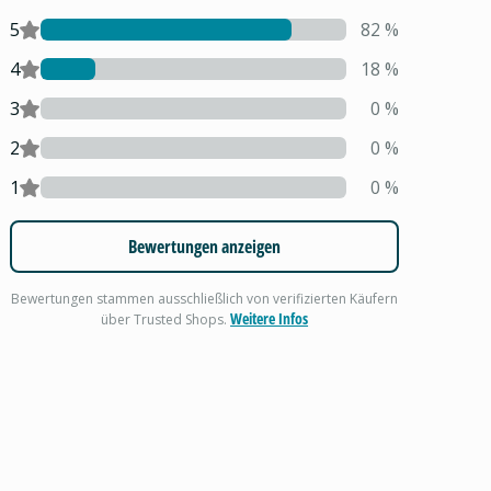
5
82
%
4
18
%
3
0
%
2
0
%
1
0
%
Bewertungen anzeigen
Bewertungen stammen ausschließlich von verifizierten Käufern
Weitere Infos
über Trusted Shops.