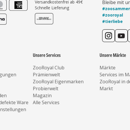
Versandkostenfrei ab 49€
Bleibe mit u
Schnelle Lieferung
#zoosamme
#zooroyal
#tierliebe
Unsere Services
Unsere Märkte
ZooRoyal Club
Märkte
ngungen
Prämienwelt
Services im M
ZooRoyal Eigenmarken
ZooRoyal in 
Probierwelt
Markt
den
Magazin
defekte Ware
Alle Services
instellungen