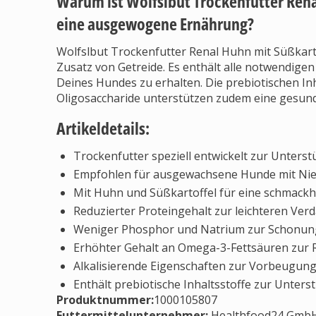
Warum ist Wolfslbut Trockenfutter Rena
eine ausgewogene Ernährung?
Wolfslbut Trockenfutter Renal Huhn mit Süßkart
Zusatz von Getreide. Es enthält alle notwendig
Deines Hundes zu erhalten. Die prebiotischen In
Oligosaccharide unterstützen zudem eine gesun
Artikeldetails:
Trockenfutter speziell entwickelt zur Unters
Empfohlen für ausgewachsene Hunde mit Ni
Mit Huhn und Süßkartoffel für eine schmackh
Reduzierter Proteingehalt zur leichteren Ve
Weniger Phosphor und Natrium zur Schonun
Erhöhter Gehalt an Omega-3-Fettsäuren zur
Alkalisierende Eigenschaften zur Vorbeugung
Enthält prebiotische Inhaltsstoffe zur Unter
Produktnummer:
1000105807
Futtermittelunternehmer
:
Healthfood24 GmbH,