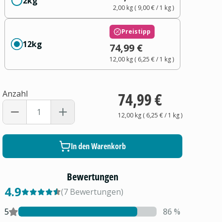
2kg
2,00 kg
(
9,00 €
/ 1
kg
)
Preistipp
12kg
74,99 €
12,00 kg
(
6,25 €
/ 1
kg
)
Anzahl
74,99 €
12,00 kg
(
6,25 €
/ 1
kg
)
In den Warenkorb
Bewertungen
4.9
(
7
Bewertungen
)
5
86
%