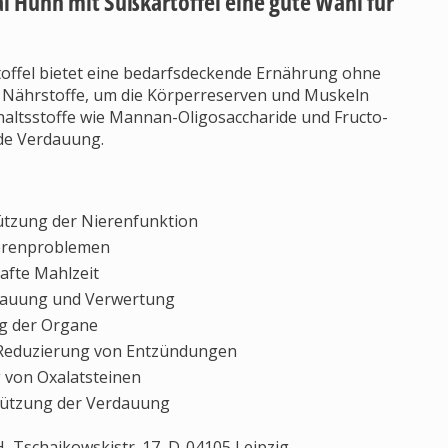
l Huhn mit Süßkartoffel eine gute Wahl für
offel bietet eine bedarfsdeckende Ernährung ohne
en Nährstoffe, um die Körperreserven und Muskeln
haltsstoffe wie Mannan-Oligosaccharide und Fructo-
de Verdauung.
tützung der Nierenfunktion
erenproblemen
afte Mahlzeit
rdauung und Verwertung
g der Organe
 Reduzierung von Entzündungen
 von Oxalatsteinen
stützung der Verdauung
 Tschaikowskistr. 17, D-04105 Leipzig