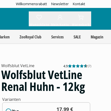
Willkommensrabatt
Newsletter
Kontakt
Wunschliste
Mein Konto
Warenkorb
Marken
ZooRoyal Club
Services
SALE
Magazin
Wolfsblut VetLine
4.9
(
7
)
Wolfsblut VetLine
Renal Huhn - 12kg
Varianten
17,99 €