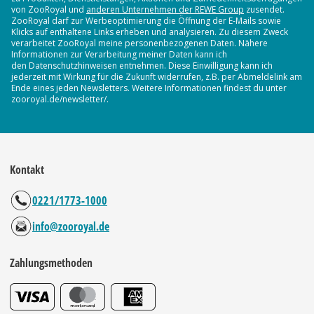
von ZooRoyal und
anderen Unternehmen der REWE Group
zusendet.
ZooRoyal darf zur Werbeoptimierung die Öffnung der E-Mails sowie
Klicks auf enthaltene Links erheben und analysieren. Zu diesem Zweck
verarbeitet ZooRoyal meine personenbezogenen Daten. Nähere
Informationen zur Verarbeitung meiner Daten kann ich
den Datenschutzhinweisen entnehmen. Diese Einwilligung kann ich
jederzeit mit Wirkung für die Zukunft widerrufen, z.B. per Abmeldelink am
Ende eines jeden Newsletters. Weitere Informationen findest du unter
zooroyal.de/newsletter/.
Kontakt
0221/1773-1000
info@zooroyal.de
Zahlungsmethoden