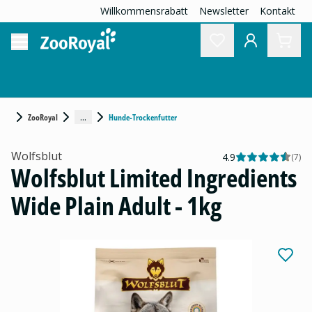
Willkommensrabatt
Newsletter
Kontakt
...
ZooRoyal
Hunde-Trockenfutter
Wolfsblut
4.9
(
7
)
Wolfsblut Limited Ingredients
Wide Plain Adult - 1kg