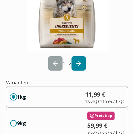
1
2
Varianten
11,99 €
1kg
1,00 kg
(
11,99 €
/ 1
kg
)
Preistipp
9kg
59,99 €
9,00 kg
(
6,67 €
/ 1
kg
)