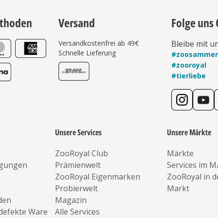
thoden
Versand
Folge uns 
Versandkostenfrei ab 49€
Bleibe mit u
Schnelle Lieferung
#zoosamme
#zooroyal
#tierliebe
Unsere Services
Unsere Märkte
ZooRoyal Club
Märkte
ngungen
Prämienwelt
Services im M
ZooRoyal Eigenmarken
ZooRoyal in 
Probierwelt
Markt
den
Magazin
defekte Ware
Alle Services