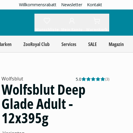
Willkommensrabatt
Newsletter
Kontakt
Wunschliste
Mein Konto
Warenkorb
Marken
ZooRoyal Club
Services
SALE
Magazin
Wolfsblut
5.0
(
3
)
Wolfsblut Deep
Glade Adult -
12x395g