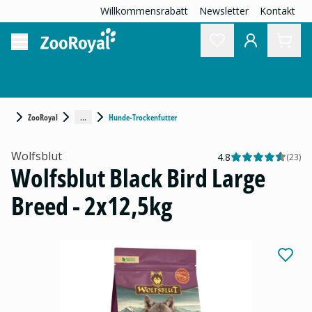
Willkommensrabatt
Newsletter
Kontakt
...
ZooRoyal
Hunde-Trockenfutter
Wolfsblut
4.8
(
23
)
Wolfsblut Black Bird Large
Breed - 2x12,5kg