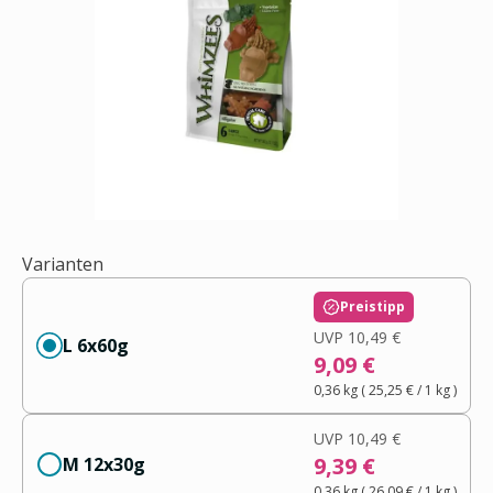
Varianten
Preistipp
UVP
10,49 €
L 6x60g
9,09 €
0,36 kg
(
25,25 €
/ 1
kg
)
UVP
10,49 €
9,39 €
M 12x30g
0,36 kg
(
26,09 €
/ 1
kg
)