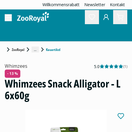
Willkommensrabatt
Newsletter
Kontakt
...
ZooRoyal
Kauartikel
Whimzees
5.0
(
1
)
- 13 %
Whimzees Snack Alligator - L
6x60g