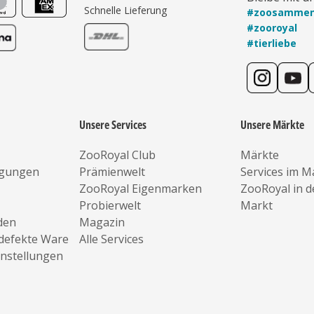
Schnelle Lieferung
#zoosamme
#zooroyal
#tierliebe
Unsere Services
Unsere Märkte
ZooRoyal Club
Märkte
ngungen
Prämienwelt
Services im M
ZooRoyal Eigenmarken
ZooRoyal in 
Probierwelt
Markt
den
Magazin
defekte Ware
Alle Services
instellungen