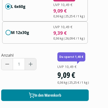
UVP
10,49 €
L 6x60g
9,09 €
0,36 kg
(
25,25 €
/ 1
kg
)
UVP
10,49 €
9,39 €
M 12x30g
0,36 kg
(
26,09 €
/ 1
kg
)
Anzahl
Du sparst 1,40 €
UVP
10,49 €
9,09 €
0,36 kg
(
25,25 €
/ 1
kg
)
In den Warenkorb