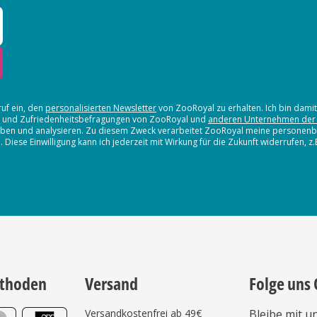
ruf ein, den
personalisierten Newsletter
von ZooRoyal zu erhalten. Ich bin dami
en und Zufriedenheitsbefragungen von ZooRoyal und
anderen Unternehmen der
erheben und analysieren. Zu diesem Zweck verarbeitet ZooRoyal meine persone
iese Einwilligung kann ich jederzeit mit Wirkung für die Zukunft widerrufen, z
thoden
Versand
Folge uns 
Versandkostenfrei ab 49€
Bleibe mit u