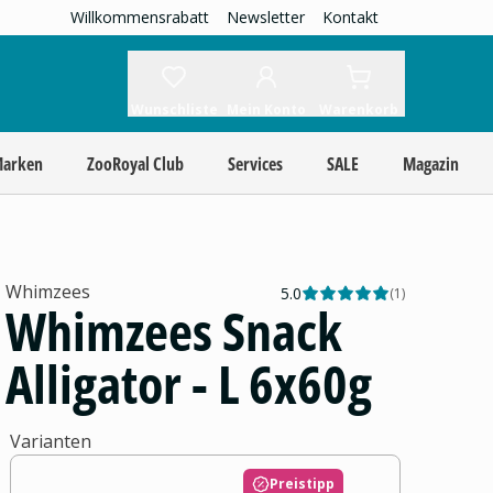
Willkommensrabatt
Newsletter
Kontakt
Wunschliste
Mein Konto
Warenkorb
Marken
ZooRoyal Club
Services
SALE
Magazin
Whimzees
5.0
(
1
)
Whimzees Snack
Alligator - L 6x60g
Varianten
Preistipp