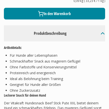
0,09 kg
(
33,23 €
/ 1
kg
)
In den Warenkorb
Produktbeschreibung
Artikeldetails:
Für Hunde aller Lebensphasen
Schmackhafter Snack aus magerem Geflügel
Ohne Farbstoffe und Konservierungsmittel
Proteinreich und energiereich
Ideal als Belohnung beim Training
Geeignet für Hunde aller Größen
Ohne Zuckerzusatz
Leckerer Snack für deinen Hund
Der Vitakraft Hundesnack Beef Stick Pute XXL bietet deinem
Hund ein schmackhaftes Erlebnis. Das mageres Geflügel sorgt