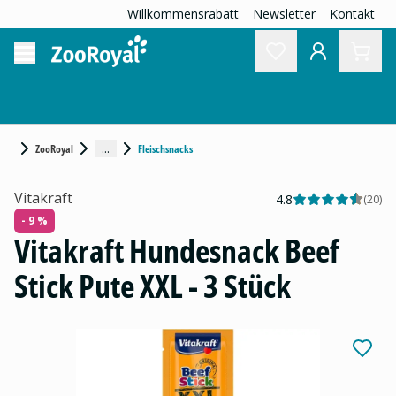
Willkommensrabatt
Newsletter
Kontakt
...
ZooRoyal
Fleischsnacks
Vitakraft
4.8
(
20
)
- 9 %
Vitakraft Hundesnack Beef
Stick Pute XXL - 3 Stück