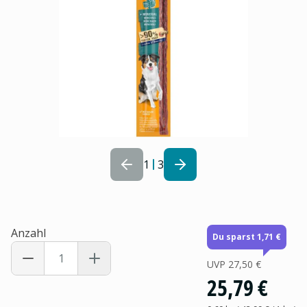
1
3
Anzahl
Du sparst 1,71 €
UVP
27,50 €
25,79 €