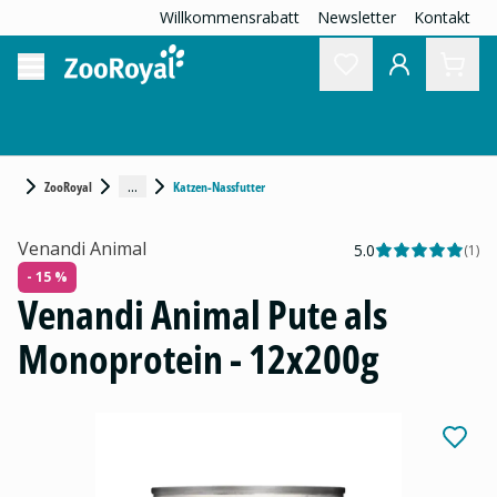
Willkommensrabatt
Newsletter
Kontakt
...
ZooRoyal
Katzen-Nassfutter
Venandi Animal
5.0
(
1
)
- 15 %
Venandi Animal Pute als
Monoprotein - 12x200g