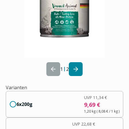
1
2
Varianten
UVP
11,34 €
9,69 €
6x200g
1,20 kg
(
8,08 €
/ 1
kg
)
UVP
22,68 €