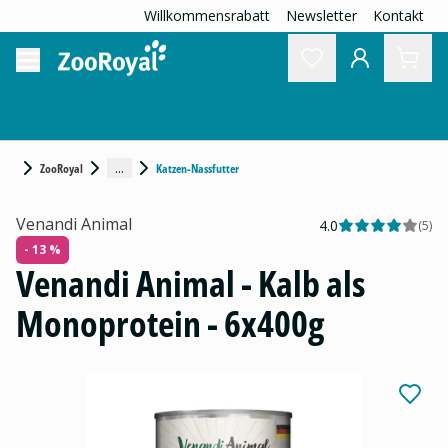
Willkommensrabatt
Newsletter
Kontakt
...
ZooRoyal
Katzen-Nassfutter
Venandi Animal
4.0
(
5
)
- 13 %
Venandi Animal - Kalb als
Monoprotein - 6x400g