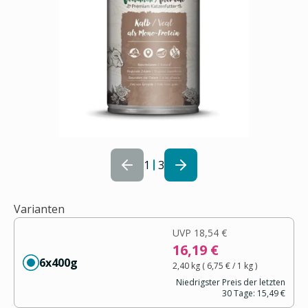
1
3
Varianten
UVP
18,54 €
16,19 €
6x400g
2,40 kg
(
6,75 €
/ 1
kg
)
Niedrigster Preis der letzten
30 Tage:
15,49 €