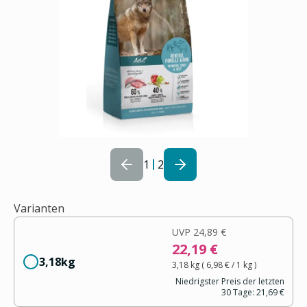
1
2
Varianten
UVP
24,89 €
22,19 €
3,18kg
3,18 kg
(
6,98 €
/ 1
kg
)
Niedrigster Preis der letzten
30 Tage:
21,69 €