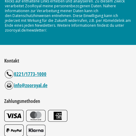
Klicks auf enthaltene Links erheben und analysieren. Zu diesem Zweck
verarbeitet ZooRoyal meine personenbezogenen Daten. Nähere
Informationen zur Verarbeitung meiner Daten kann ich
den Datenschutzhinweisen entnehmen. Diese Einwilligung kann ich
jederzeit mit Wirkung für die Zukunft widerrufen, z.B. per Abmeldelink am
Ende eines jeden Newsletters. Weitere Informationen findest du unter
zooroyal.de/newsletter/.
Kontakt
0221/1773-1000
info@zooroyal.de
Zahlungsmethoden