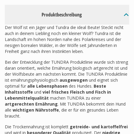
Produktbeschreibung
Der Wolf ist ein Jäger und Tundra die ideal Beute! Steckt nicht
auch in deinem Liebling noch ein kleiner Wolf? Tundra ist die
Landschaft im hohen Norden nahe des Polarkreises und der
riesigen borealen Wälder, in der Wölfe seit Jahrunderten in
Freiheit ganz nach ihren Instinkten leben.
Bei der Entwicklung der TUNDRA Produktlinie wurde sich streng
daran orientiert, welche Ernährung biologisch artgerecht ist und
der Wolfsbeute am nächsten kommt. Die TUNDRA Produktlinie
ist ernährungsphysiologisch
ausgewogen
und eignet sich
optimal für
alle Lebensphasen
des Hundes.
Beste
Inhaltsstoffe
und
viel frisches Fleisch und Fisch
in
Lebenmittelqualität
machen TUNDRA zu einer
artgerechten Ernährung
. Mit TUNDRA bekommt dein Hund
alle
wichtigen Nährstoffe
, die er für ein gesundes Leben
braucht.
Die Trockennahrung ist komplett
getreide- und kartoffelfrei
und wird in
besonderer Qualität
produziert. Der
niedrige