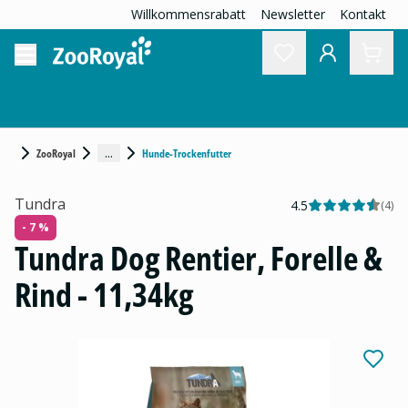
Willkommensrabatt
Newsletter
Kontakt
...
ZooRoyal
Hunde-Trockenfutter
Tundra
4.5
(
4
)
- 7 %
Tundra Dog Rentier, Forelle &
Rind - 11,34kg