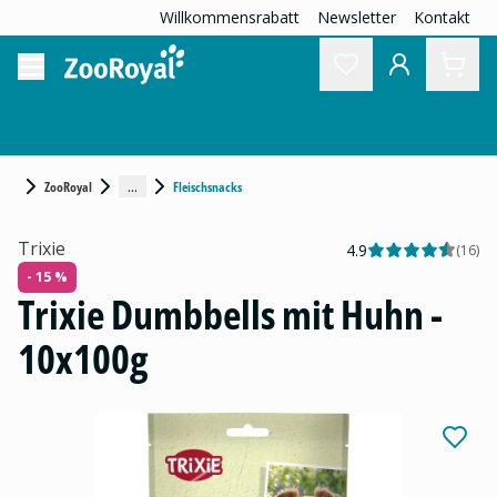
Willkommensrabatt
Newsletter
Kontakt
...
ZooRoyal
Fleischsnacks
Trixie
4.9
(
16
)
- 15 %
Trixie Dumbbells mit Huhn -
10x100g