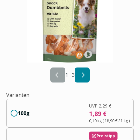
1
3
Varianten
UVP
2,29 €
1,89 €
100g
0,10 kg
(
18,90 €
/ 1
kg
)
Preistipp