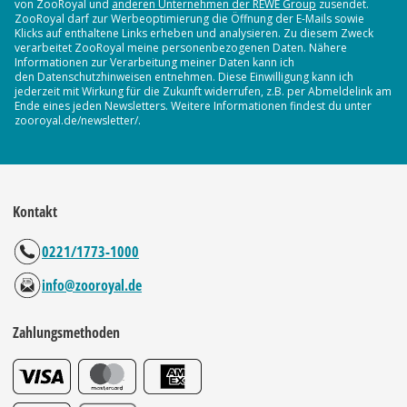
von ZooRoyal und
anderen Unternehmen der REWE Group
zusendet.
ZooRoyal darf zur Werbeoptimierung die Öffnung der E-Mails sowie
Klicks auf enthaltene Links erheben und analysieren. Zu diesem Zweck
verarbeitet ZooRoyal meine personenbezogenen Daten. Nähere
Informationen zur Verarbeitung meiner Daten kann ich
den Datenschutzhinweisen entnehmen. Diese Einwilligung kann ich
jederzeit mit Wirkung für die Zukunft widerrufen, z.B. per Abmeldelink am
Ende eines jeden Newsletters. Weitere Informationen findest du unter
zooroyal.de/newsletter/.
Kontakt
0221/1773-1000
info@zooroyal.de
Zahlungsmethoden