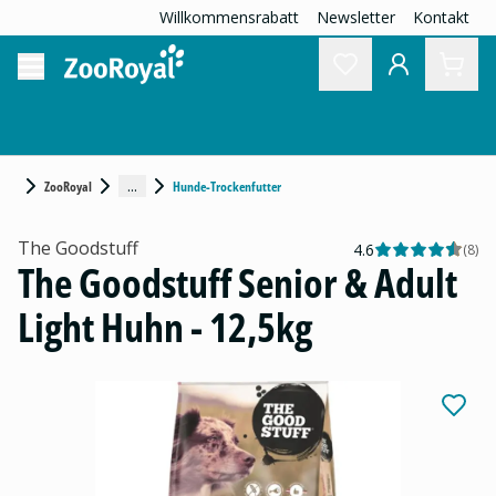
Willkommensrabatt
Newsletter
Kontakt
...
ZooRoyal
Hunde-Trockenfutter
The Goodstuff
4.6
(
8
)
The Goodstuff Senior & Adult
Light Huhn - 12,5kg