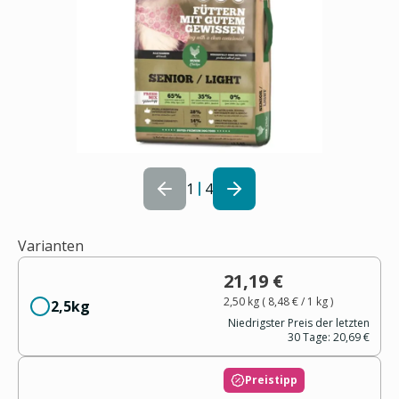
1
4
Varianten
21,19 €
2,50 kg
(
8,48 €
/ 1
kg
)
2,5kg
Niedrigster Preis der letzten
30 Tage:
20,69 €
Preistipp