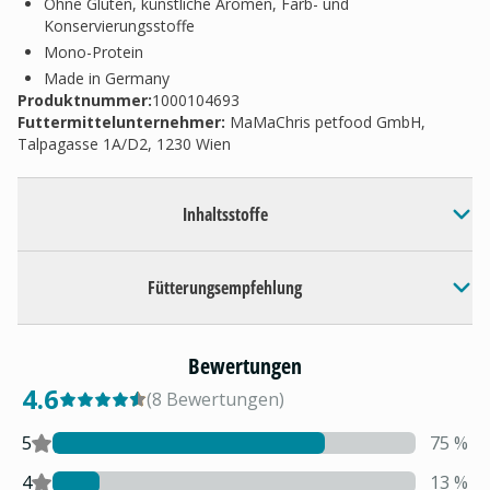
Ohne Gluten, künstliche Aromen, Farb- und
Konservierungsstoffe
Mono-Protein
Made in Germany
Produktnummer:
1000104693
Futtermittelunternehmer
:
MaMaChris petfood GmbH,
Talpagasse 1A/D2, 1230 Wien
Inhaltsstoffe
Fütterungsempfehlung
Bewertungen
4.6
(
8
Bewertungen
)
5
75
%
4
13
%