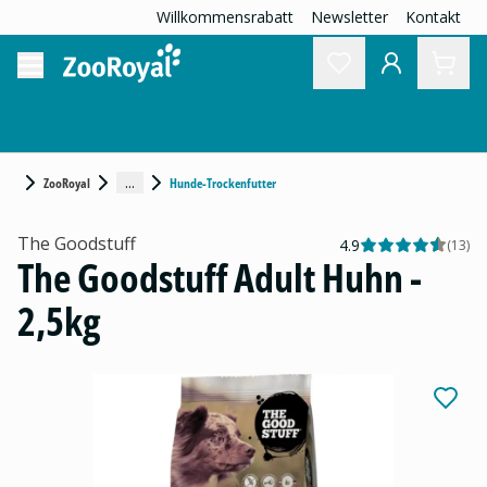
Willkommensrabatt
Newsletter
Kontakt
...
ZooRoyal
Hunde-Trockenfutter
The Goodstuff
4.9
(
13
)
The Goodstuff Adult Huhn -
2,5kg