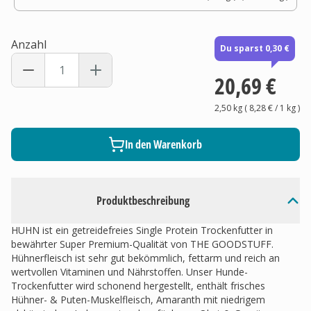
Anzahl
Du sparst 0,30 €
20,69 €
2,50 kg
(
8,28 €
/ 1
kg
)
In den Warenkorb
Produktbeschreibung
HUHN ist ein getreidefreies Single Protein Trockenfutter in
bewährter Super Premium-Qualität von THE GOODSTUFF.
Hühnerfleisch ist sehr gut bekömmlich, fettarm und reich an
wertvollen Vitaminen und Nährstoffen. Unser Hunde-
Trockenfutter wird schonend hergestellt, enthält frisches
Hühner- & Puten-Muskelfleisch, Amaranth mit niedrigem