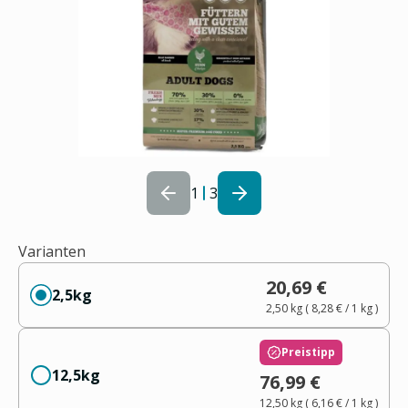
1
3
Varianten
20,69 €
2,5kg
2,50 kg
(
8,28 €
/ 1
kg
)
Preistipp
12,5kg
76,99 €
12,50 kg
(
6,16 €
/ 1
kg
)