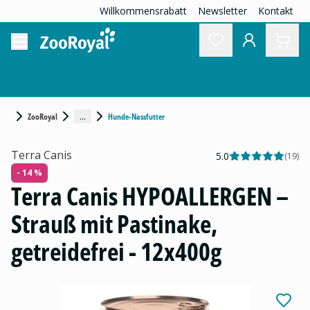
Willkommensrabatt
Newsletter
Kontakt
...
ZooRoyal
Hunde-Nassfutter
Terra Canis
5.0
(
19
)
- 14 %
Terra Canis HYPOALLERGEN –
Strauß mit Pastinake,
getreidefrei - 12x400g