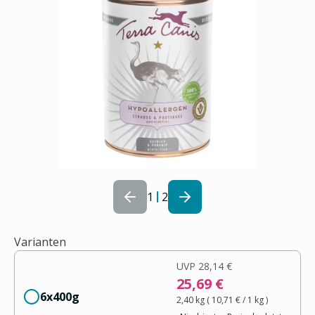
1
2
Varianten
UVP
28,14 €
25,69 €
6x400g
2,40 kg
(
10,71 €
/ 1
kg
)