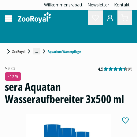
Willkommensrabatt
Newsletter
Kontakt
...
ZooRoyal
Aquarium Wasserpflege
Sera
4.5
(
8
)
- 17 %
sera Aquatan
Wasseraufbereiter 3x500 ml