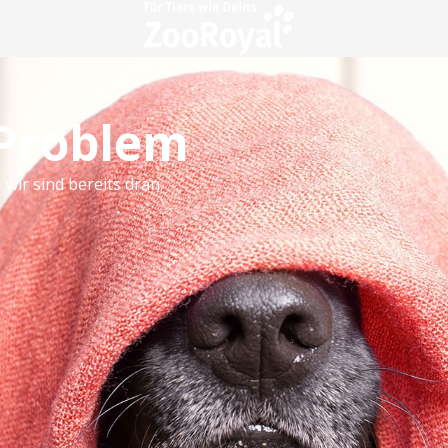
 Problem
 wir sind bereits dran.