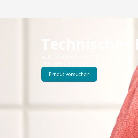
Technisches
Es ist ein technischer Fehler aufgetreten –
Bitte versuchen Sie es später erneut.
Erneut versuchen