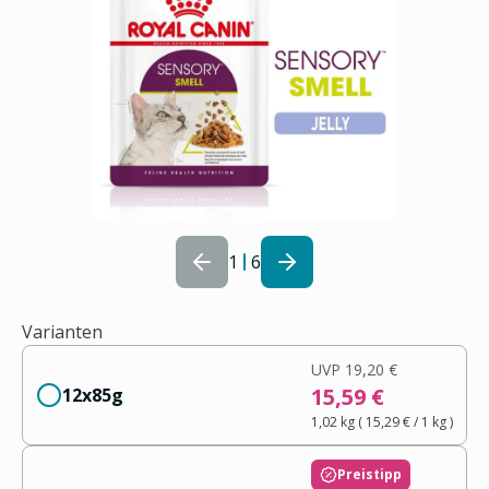
1
6
Varianten
UVP
19,20 €
15,59 €
12x85g
1,02 kg
(
15,29 €
/ 1
kg
)
Preistipp