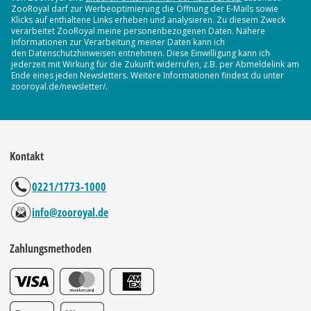
ZooRoyal darf zur Werbeoptimierung die Öffnung der E-Mails sowie
Klicks auf enthaltene Links erheben und analysieren. Zu diesem Zweck
verarbeitet ZooRoyal meine personenbezogenen Daten. Nähere
Informationen zur Verarbeitung meiner Daten kann ich
den Datenschutzhinweisen entnehmen. Diese Einwilligung kann ich
jederzeit mit Wirkung für die Zukunft widerrufen, z.B. per Abmeldelink am
Ende eines jeden Newsletters. Weitere Informationen findest du unter
zooroyal.de/newsletter/.
Kontakt
0221/1773-1000
info@zooroyal.de
Zahlungsmethoden