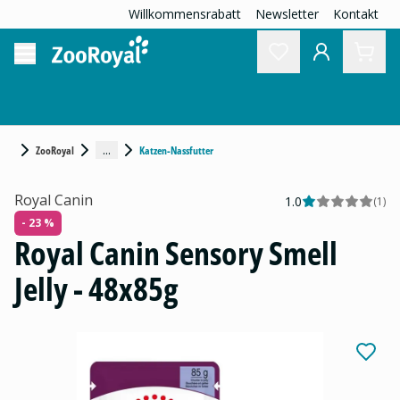
Willkommensrabatt
Newsletter
Kontakt
...
ZooRoyal
Katzen-Nassfutter
Royal Canin
1.0
(
1
)
- 23 %
Royal Canin Sensory Smell
Jelly - 48x85g