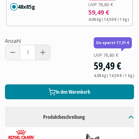
UVP
76,80 €
48x85g
59,49 €
4,08 kg
(
14,59 €
/ 1
kg
)
Anzahl
Du sparst 17,31 €
UVP
76,80 €
59,49 €
4,08 kg
(
14,59 €
/ 1
kg
)
In den Warenkorb
Produktbeschreibung