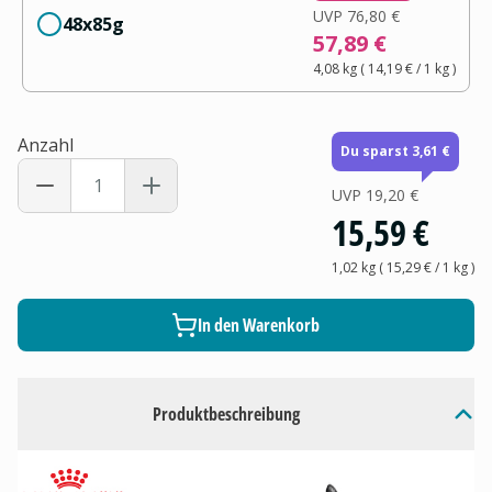
UVP
76,80 €
48x85g
57,89 €
4,08 kg
(
14,19 €
/ 1
kg
)
Anzahl
Du sparst 3,61 €
UVP
19,20 €
15,59 €
1,02 kg
(
15,29 €
/ 1
kg
)
In den Warenkorb
Produktbeschreibung