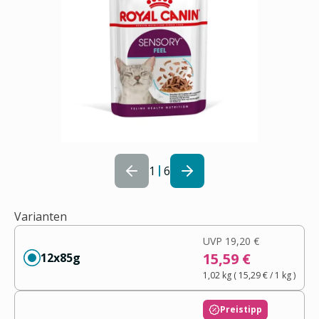
1
6
Varianten
UVP
19,20 €
15,59 €
12x85g
1,02 kg
(
15,29 €
/ 1
kg
)
Preistipp