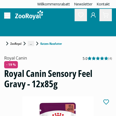
Willkommensrabatt
Newsletter
Kontakt
...
ZooRoyal
Katzen-Nassfutter
Royal Canin
5.0
(
4
)
- 19 %
Royal Canin Sensory Feel
Gravy - 12x85g