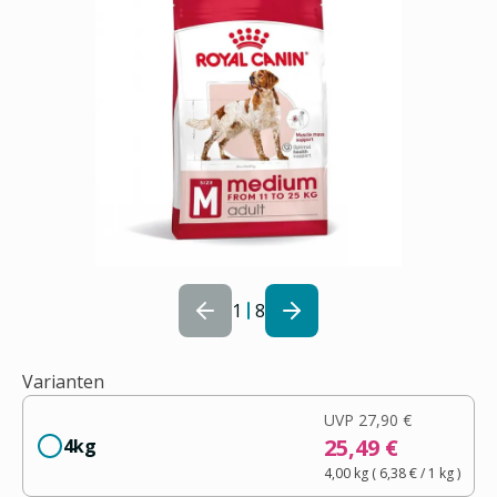
1
8
Varianten
UVP
27,90 €
25,49 €
4kg
4,00 kg
(
6,38 €
/ 1
kg
)