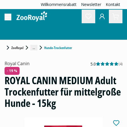
Willkommensrabatt
Newsletter
Kontakt
...
ZooRoyal
Hunde-Trockenfutter
Royal Canin
5.0
(
4
)
- 19 %
ROYAL CANIN MEDIUM Adult
Trockenfutter für mittelgroße
Hunde - 15kg