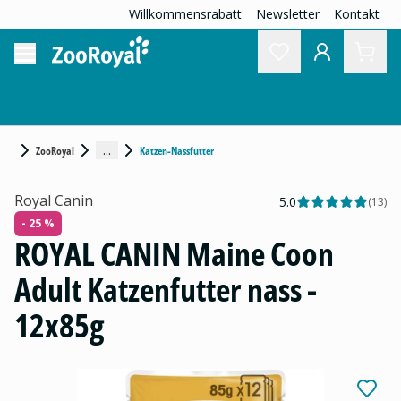
Willkommensrabatt
Newsletter
Kontakt
...
ZooRoyal
Katzen-Nassfutter
Royal Canin
5.0
(
13
)
- 25 %
ROYAL CANIN Maine Coon
Adult Katzenfutter nass -
12x85g