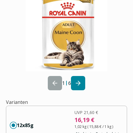
1
6
Varianten
UVP
21,60 €
16,19 €
12x85g
1,02 kg
(
15,88 €
/ 1
kg
)