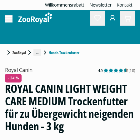
Willkommensrabatt
Newsletter
Kontakt
...
ZooRoyal
Hunde-Trockenfutter
Royal Canin
4.5
(
18
)
- 24 %
ROYAL CANIN LIGHT WEIGHT
CARE MEDIUM Trockenfutter
für zu Übergewicht neigenden
Hunden - 3 kg