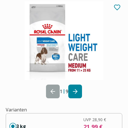
1
9
Varianten
UVP
28,90 €
21,99 €
3 kg