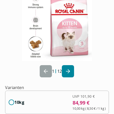
1
12
Varianten
UVP
101,90 €
84,99 €
10kg
10,00 kg
(
8,50 €
/ 1
kg
)