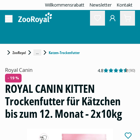
Willkommensrabatt
Newsletter
Kontakt
...
ZooRoyal
Katzen-Trockenfutter
Royal Canin
4.8
(
90
)
- 19 %
ROYAL CANIN KITTEN
Trockenfutter für Kätzchen
bis zum 12. Monat - 2x10kg