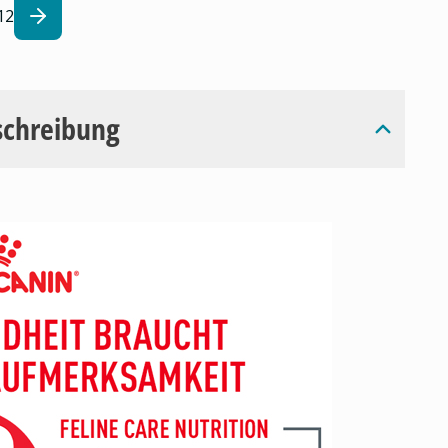
12
schreibung