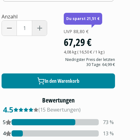
Anzahl
Du sparst 21,51 €
UVP
88,80 €
67,29 €
4,08 kg
(
16,50 €
/ 1
kg
)
Niedrigster Preis der letzten
30 Tage:
64,99 €
In den Warenkorb
Bewertungen
4.5
(
15
Bewertungen
)
5
73
%
4
13
%