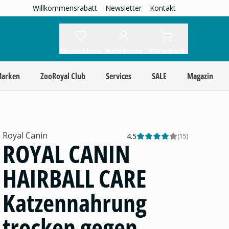
Willkommensrabatt
Newsletter
Kontakt
Wunschliste
Mein Konto
Warenkorb
Marken
ZooRoyal Club
Services
SALE
Magazin
Royal Canin
4.5
(
15
)
ROYAL CANIN
HAIRBALL CARE
Katzennahrung
trocken gegen