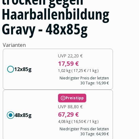
Haarballenbildung
Gravy - 48x85g
Varianten
UVP
22,20 €
17,59 €
12x85g
1,02 kg
(
17,25 €
/ 1
kg
)
Niedrigster Preis der letzten
30 Tage:
16,99 €
Preistipp
UVP
88,80 €
67,29 €
48x85g
4,08 kg
(
16,50 €
/ 1
kg
)
Niedrigster Preis der letzten
30 Tage:
64,99 €