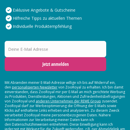
Exklusive Angebote & Gutscheine
Hilfreiche Tipps zu aktuellen Themen
Individuelle Produktempfehlung
Deine E-Mail Adresse
Jetzt anmelden
Mit Absenden meiner E-Mail-Adresse willige ich bis auf Widerruf ein,
den
personalisierten Newsletter
von ZooRoyal zu erhalten. Ich bin damit
einverstanden, dass ZooRoyal mir per E-Mail an mich gerichtete Werbung
zu Produkten, Dienstleistungen, Aktionen und Zufriedenheitsbefragungen
von ZooRoyal und
anderen Unternehmen der REWE Group
zusendet.
ZooRoyal darf zur Werbeoptimierung die Öffnung der E-Mails sowie
Klicks auf enthaltene Links erheben und analysieren. Zu diesem Zweck
verarbeitet ZooRoyal meine personenbezogenen Daten. Nähere
Informationen zur Verarbeitung meiner Daten kann ich
den Datenschutzhinweisen entnehmen. Diese Einwilligung kann ich
jederzeit mit Wirkung für die Zukunft widerrufen, z.B. per Abmeldelink am