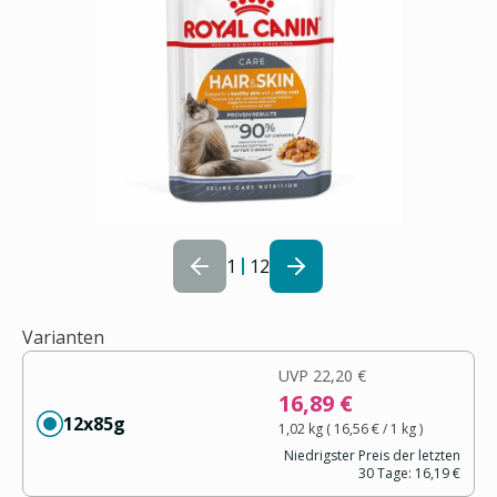
1
12
Varianten
UVP
22,20 €
16,89 €
12x85g
1,02 kg
(
16,56 €
/ 1
kg
)
Niedrigster Preis der letzten
30 Tage:
16,19 €