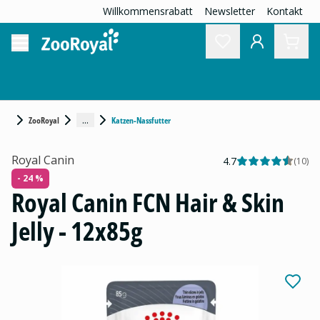
Willkommensrabatt
Newsletter
Kontakt
...
ZooRoyal
Katzen-Nassfutter
Royal Canin
4.7
(
10
)
- 24 %
Royal Canin FCN Hair & Skin
Jelly - 12x85g