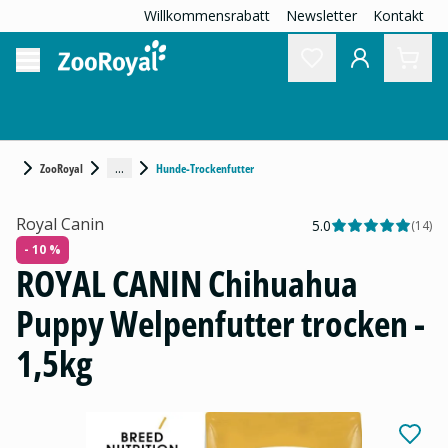
Willkommensrabatt
Newsletter
Kontakt
...
ZooRoyal
Hunde-Trockenfutter
Royal Canin
5.0
(
14
)
- 10 %
ROYAL CANIN Chihuahua
Puppy Welpenfutter trocken -
1,5kg