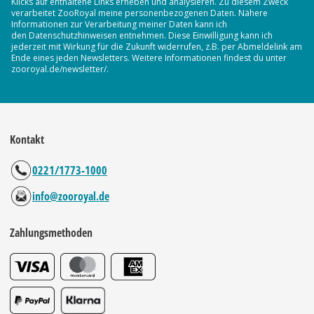
Klicks auf enthaltene Links erheben und analysieren. Zu diesem Zweck
verarbeitet ZooRoyal meine personenbezogenen Daten. Nähere
Informationen zur Verarbeitung meiner Daten kann ich
den Datenschutzhinweisen entnehmen. Diese Einwilligung kann ich
jederzeit mit Wirkung für die Zukunft widerrufen, z.B. per Abmeldelink am
Ende eines jeden Newsletters. Weitere Informationen findest du unter
zooroyal.de/newsletter/.
Kontakt
0221/1773-1000
info@zooroyal.de
Zahlungsmethoden