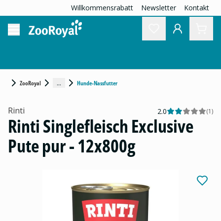
Willkommensrabatt
Newsletter
Kontakt
...
ZooRoyal
Hunde-Nassfutter
Rinti
2.0
(
1
)
Rinti Singlefleisch Exclusive
Pute pur - 12x800g