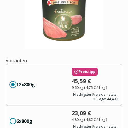
Varianten
Preistipp
45,59 €
12x800g
9,60 kg
(
4,75 €
/ 1
kg
)
Niedrigster Preis der letzten
30 Tage:
44,49 €
23,09 €
4,80 kg
(
4,82 €
/ 1
kg
)
6x800g
Niedrigster Preis der letzten