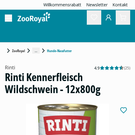
Willkommensrabatt
Newsletter
Kontakt
...
ZooRoyal
Hunde-Nassfutter
Rinti
4.9
(
25
)
Rinti Kennerfleisch
Wildschwein - 12x800g