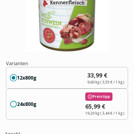
Varianten
33,99 €
12x800g
9,60 kg
(
3,55 €
/ 1
kg
)
Preistipp
24x800g
65,99 €
19,20 kg
(
3,44 €
/ 1
kg
)