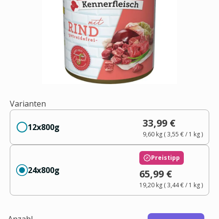
Varianten
33,99 €
12x800g
9,60 kg
(
3,55 €
/ 1
kg
)
Preistipp
24x800g
65,99 €
19,20 kg
(
3,44 €
/ 1
kg
)