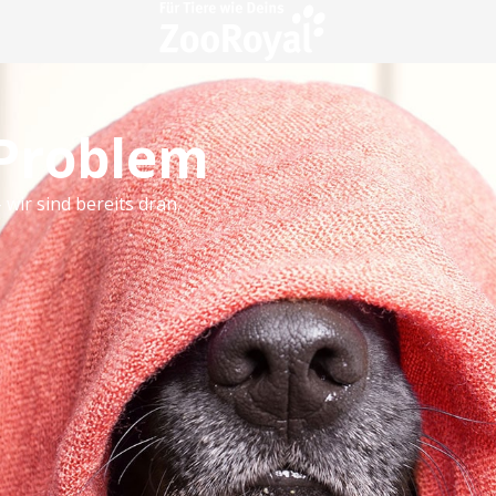
 Problem
 wir sind bereits dran.