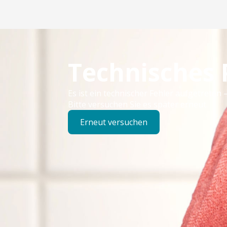
Technisches
Es ist ein technischer Fehler aufgetreten –
Bitte versuchen Sie es später erneut.
Erneut versuchen