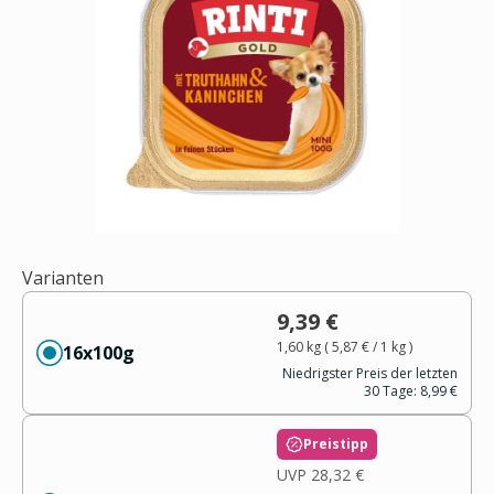
Varianten
9,39 €
1,60 kg
(
5,87 €
/ 1
kg
)
16x100g
Niedrigster Preis der letzten
30 Tage:
8,99 €
Preistipp
UVP
28,32 €