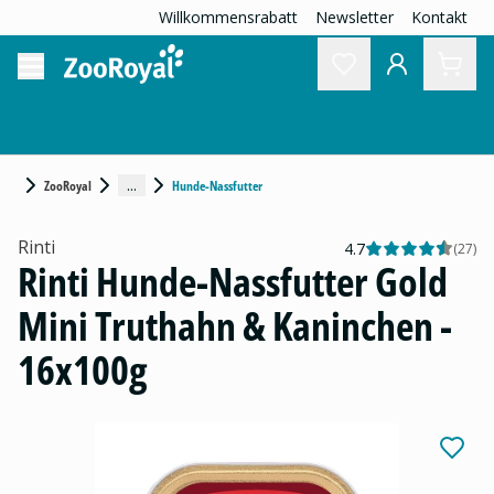
Willkommensrabatt
Newsletter
Kontakt
...
ZooRoyal
Hunde-Nassfutter
Rinti
4.7
(
27
)
Rinti Hunde-Nassfutter Gold
Mini Truthahn & Kaninchen -
16x100g