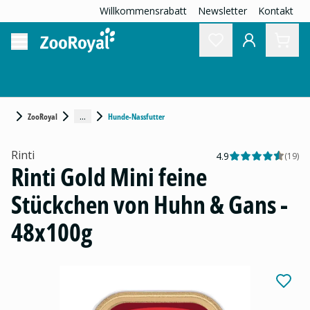
Willkommensrabatt
Newsletter
Kontakt
...
ZooRoyal
Hunde-Nassfutter
Rinti
4.9
(
19
)
Rinti Gold Mini feine
Stückchen von Huhn & Gans -
48x100g