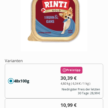
Varianten
Preistipp
30,39 €
48x100g
4,80 kg
(
6,34 €
/ 1
kg
)
Niedrigster Preis der letzten
30 Tage:
28,99 €
10,99 €