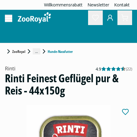
Willkommensrabatt
Newsletter
Kontakt
...
ZooRoyal
Hunde-Nassfutter
Rinti
4.9
(
22
)
Rinti Feinest Geflügel pur &
Reis - 44x150g