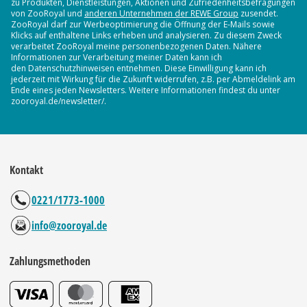
zu Produkten, Dienstleistungen, Aktionen und Zufriedenheitsbefragungen
von ZooRoyal und
anderen Unternehmen der REWE Group
zusendet.
ZooRoyal darf zur Werbeoptimierung die Öffnung der E-Mails sowie
Klicks auf enthaltene Links erheben und analysieren. Zu diesem Zweck
verarbeitet ZooRoyal meine personenbezogenen Daten. Nähere
Informationen zur Verarbeitung meiner Daten kann ich
den Datenschutzhinweisen entnehmen. Diese Einwilligung kann ich
jederzeit mit Wirkung für die Zukunft widerrufen, z.B. per Abmeldelink am
Ende eines jeden Newsletters. Weitere Informationen findest du unter
zooroyal.de/newsletter/.
Kontakt
0221/1773-1000
info@zooroyal.de
Zahlungsmethoden