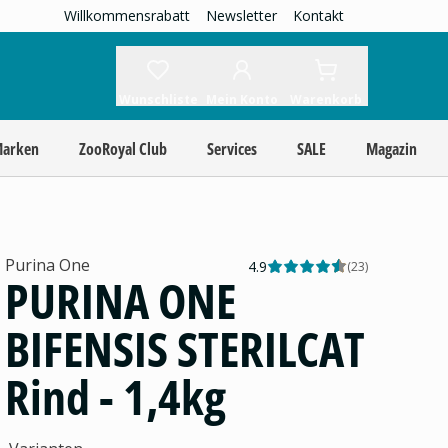
Willkommensrabatt
Newsletter
Kontakt
Wunschliste
Mein Konto
Warenkorb
Marken
ZooRoyal Club
Services
SALE
Magazin
Purina One
4.9
(
23
)
PURINA ONE
BIFENSIS STERILCAT
Rind - 1,4kg