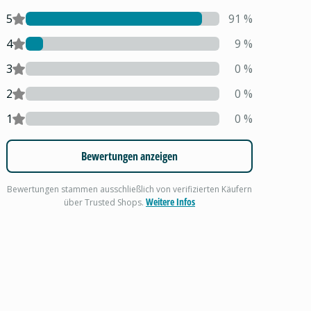
5
91
%
4
9
%
3
0
%
2
0
%
1
0
%
Bewertungen anzeigen
Bewertungen stammen ausschließlich von verifizierten Käufern
Weitere Infos
über Trusted Shops.