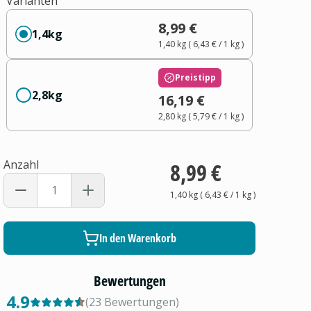
Varianten
8,99 €
1,4kg
1,40 kg
(
6,43 €
/ 1
kg
)
Preistipp
2,8kg
16,19 €
2,80 kg
(
5,79 €
/ 1
kg
)
Anzahl
8,99 €
1,40 kg
(
6,43 €
/ 1
kg
)
In den Warenkorb
Bewertungen
4.9
(
23
Bewertungen
)