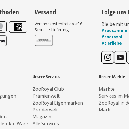
thoden
Versand
Folge uns 
Versandkostenfrei ab 49€
Bleibe mit u
Schnelle Lieferung
#zoosamme
#zooroyal
#tierliebe
Unsere Services
Unsere Märkte
ZooRoyal Club
Märkte
ngungen
Prämienwelt
Services im M
ZooRoyal Eigenmarken
ZooRoyal in 
Probierwelt
Markt
den
Magazin
defekte Ware
Alle Services