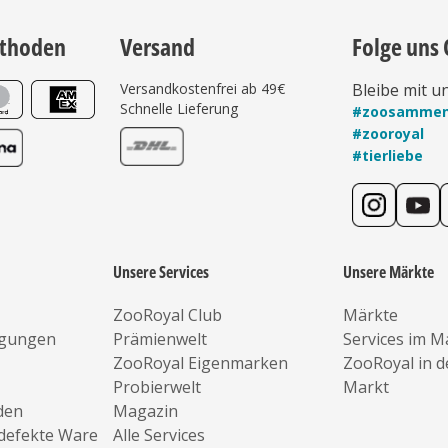
thoden
Versand
Folge uns 
Versandkostenfrei ab 49€
Bleibe mit u
Schnelle Lieferung
#zoosamme
#zooroyal
#tierliebe
Unsere Services
Unsere Märkte
ZooRoyal Club
Märkte
ngungen
Prämienwelt
Services im M
ZooRoyal Eigenmarken
ZooRoyal in 
Probierwelt
Markt
den
Magazin
defekte Ware
Alle Services