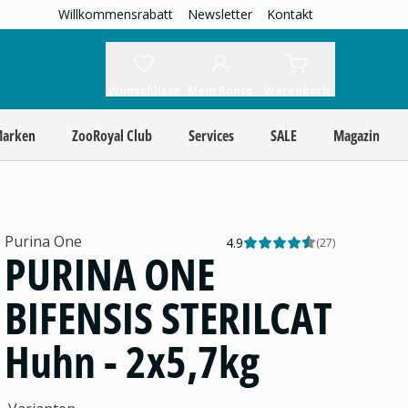
Willkommensrabatt
Newsletter
Kontakt
Wunschliste
Mein Konto
Warenkorb
Marken
ZooRoyal Club
Services
SALE
Magazin
Purina One
4.9
(
27
)
PURINA ONE
BIFENSIS STERILCAT
Huhn - 2x5,7kg