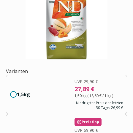
Varianten
UVP
29,90 €
27,89 €
1,5kg
1,50 kg
(
18,60 €
/ 1
kg
)
Niedrigster Preis der letzten
30 Tage:
26,99 €
Preistipp
UVP
69,90 €