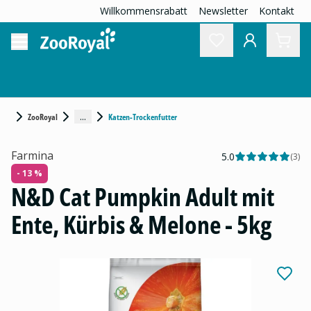
Willkommensrabatt
Newsletter
Kontakt
...
ZooRoyal
Katzen-Trockenfutter
Farmina
5.0
(
3
)
- 13 %
N&D Cat Pumpkin Adult mit
Ente, Kürbis & Melone - 5kg