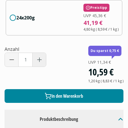
Preistipp
UVP
45,36 €
24x200g
41,19 €
4,80 kg
(
8,59 €
/ 1
kg
)
Anzahl
Du sparst 0,75 €
UVP
11,34 €
10,59 €
1,20 kg
(
8,83 €
/ 1
kg
)
In den Warenkorb
Produktbeschreibung