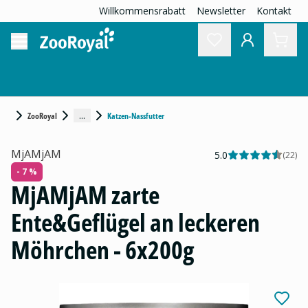
Willkommensrabatt
Newsletter
Kontakt
...
ZooRoyal
Katzen-Nassfutter
MjAMjAM
5.0
(
22
)
- 7 %
MjAMjAM zarte
Ente&Geflügel an leckeren
Möhrchen - 6x200g