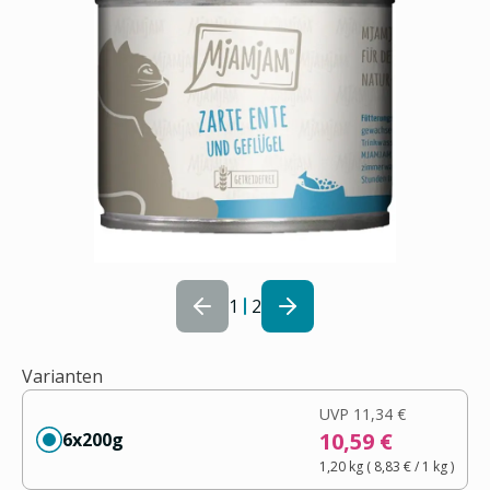
1
2
Varianten
UVP
11,34 €
10,59 €
6x200g
1,20 kg
(
8,83 €
/ 1
kg
)