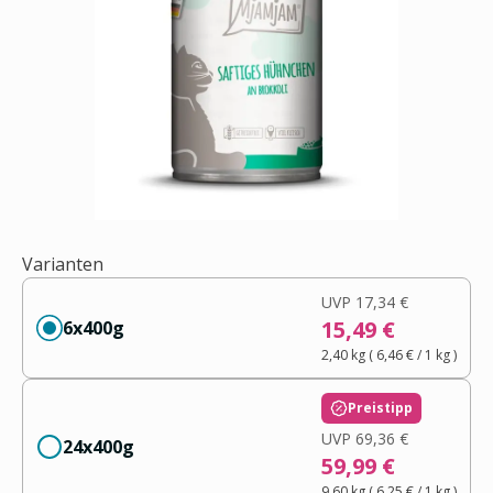
Varianten
UVP
17,34 €
15,49 €
6x400g
2,40 kg
(
6,46 €
/ 1
kg
)
Preistipp
UVP
69,36 €
24x400g
59,99 €
9,60 kg
(
6,25 €
/ 1
kg
)