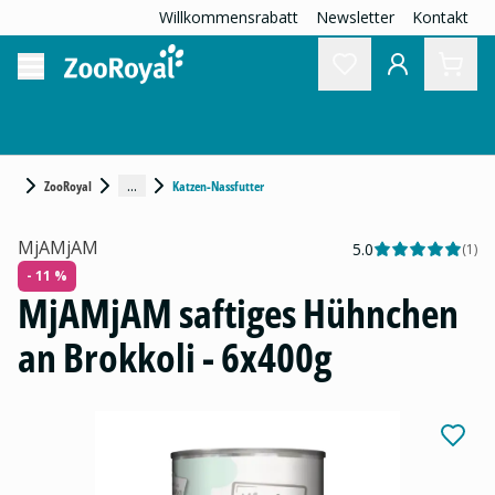
Willkommensrabatt
Newsletter
Kontakt
...
ZooRoyal
Katzen-Nassfutter
MjAMjAM
5.0
(
1
)
- 11 %
MjAMjAM saftiges Hühnchen
an Brokkoli - 6x400g