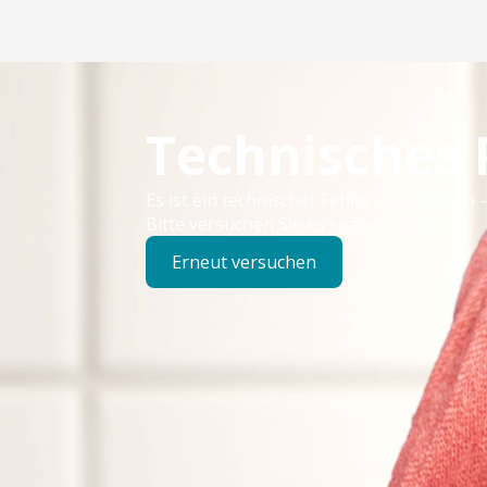
Technisches
Es ist ein technischer Fehler aufgetreten –
Bitte versuchen Sie es später erneut.
Erneut versuchen