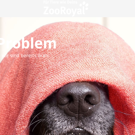
 Problem
 wir sind bereits dran.