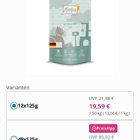
Varianten
UVP
21,48 €
19,59 €
12x125g
1,50 kg
(
13,06 €
/ 1
kg
)
Preistipp
UVP
85,92 €
48x125g