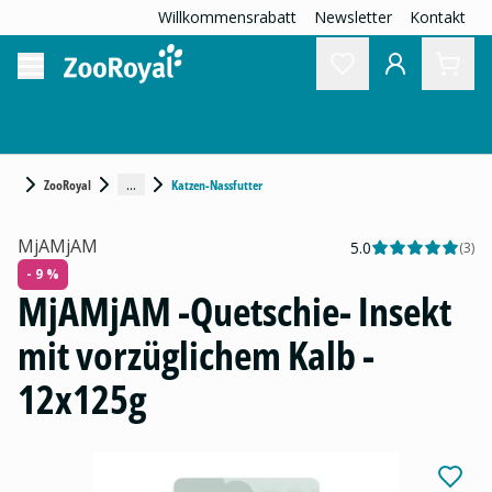
Willkommensrabatt
Newsletter
Kontakt
...
ZooRoyal
Katzen-Nassfutter
MjAMjAM
5.0
(
3
)
- 9 %
MjAMjAM -Quetschie- Insekt
mit vorzüglichem Kalb -
12x125g