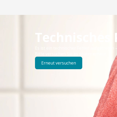
Technisches
Es ist ein technischer Fehler aufgetreten –
Bitte versuchen Sie es später erneut.
Erneut versuchen