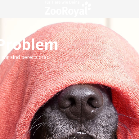
 Problem
 wir sind bereits dran.