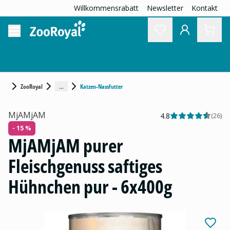
Willkommensrabatt
Newsletter
Kontakt
...
ZooRoyal
Katzen-Nassfutter
MjAMjAM
4.8
(
26
)
- 15 %
MjAMjAM purer
Fleischgenuss saftiges
Hühnchen pur - 6x400g