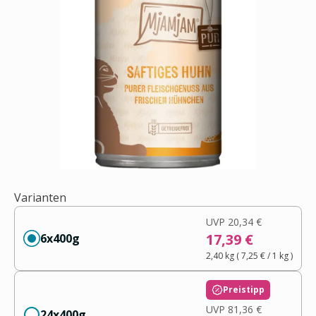
Varianten
UVP
20,34 €
17,39 €
6x400g
2,40 kg
(
7,25 €
/ 1
kg
)
Preistipp
UVP
81,36 €
24x400g